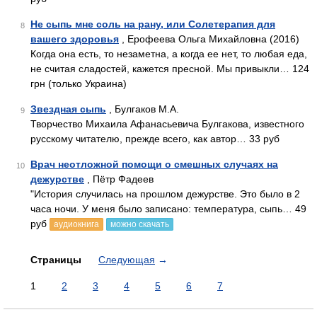
Не сыпь мне соль на рану, или Солетерапия для
8
вашего здоровья
, Ерофеева Ольга Михайловна (2016)
Когда она есть, то незаметна, а когда ее нет, то любая еда,
не считая сладостей, кажется пресной. Мы привыкли… 124
грн (только Украина)
Звездная сыпь
, Булгаков М.А.
9
Творчество Михаила Афанасьевича Булгакова, известного
русскому читателю, прежде всего, как автор… 33 руб
Врач неотложной помощи о смешных случаях на
10
дежурстве
, Пётр Фадеев
"История случилась на прошлом дежурстве. Это было в 2
часа ночи. У меня было записано: температура, сыпь… 49
руб
аудиокнига
можно скачать
Страницы
Следующая
→
1
2
3
4
5
6
7