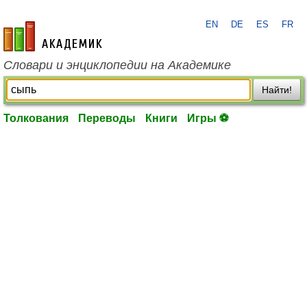
EN
DE
ES
FR
academic.ru
Словари и энциклопедии на Академике
Найти!
Толкования
Переводы
Книги
Игры ⚽