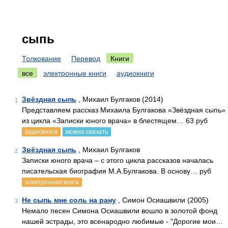
сыпь
Толкование
Перевод
Книги
все
электронные книги
аудиокниги
Звёздная сыпь
, Михаил Булгаков (2014)
1
Представляем рассказ Михаила Булгакова «Звёздная сыпь»
из цикла «Записки юного врача» в блестящем… 63 руб
аудиокнига
можно скачать
Звёздная сыпь
, Михаил Булгаков
2
Записки юного врача – с этого цикла рассказов началась
писательская биография М.А.Булгакова. В основу… руб
электронная книга
Не сыпь мне соль на рану
, Симон Осиашвили (2005)
3
Немало песен Симона Осиашвили вошло в золотой фонд
нашей эстрады, это всенародно любимые - "Дорогие мои…